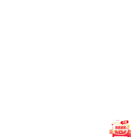
萧华称赞马刺所展现出的优秀文化，不仅是对该队的
一种认可，同时也为其他NBA球队提供了一种可供借
鉴的发展模式。在当前竞争激烈的篮球环境中，每支
球队都需要找到适合自己的特色，而提升内部文化建
设无疑是一条有效路径。
许多其他NBA球队可以学习马刺在处理退役球员关系
上的成功实践，通过建立起良好的反馈机制，让曾经
效力过的伟大球星继续为新一代贡献智慧。同时，这
也能增强老将对于俱乐部归属感，提高他们愿意回馈
社会或参与公益事业的积极性。
此外，各支球队可以考虑设立专门职位或机构，以负
责管理与维护退役运动员网络，加强他们之间以及与
现任运动员间的信息流转。这种相互连接，有助于构