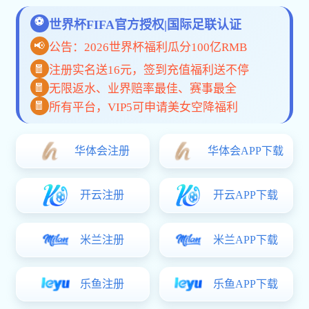
首页
/
体育热点
/ 正文