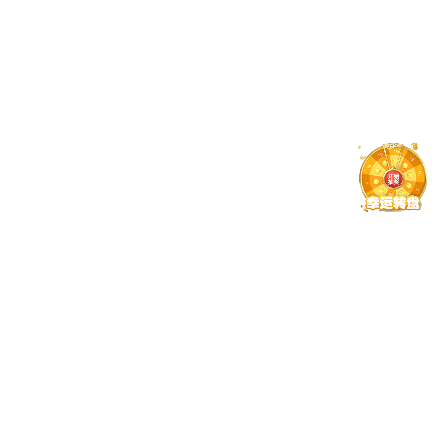
具体而言，马刺通过定期举行退役球员回归活动，让
昔日明星继续参与到球队生活中。这些活动不仅有利
于形成一种可持续发展的文化氛围，还能使年轻队员
认识到“团队优先”的核心价值观。此外，马刺还积极
组织各类讲座和分享会，让退役老将分享他们当年的
奋斗经历及成功秘诀，以此激励现有阵容中的年轻
人。
同时，在保持传统优势之余，马刺也不断探索新的方
式来适应时代的发展。例如，他们通过社交媒体平台
加强与粉丝之间的互动，让更多人了解球队背后的故
事。这种结合现代科技手段的新尝试，使得传统文化
得到了进一步延伸，为未来发展注入了新鲜血液。
3、对其他球队的启示