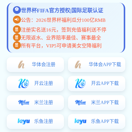
首页
/
体育热点
/ 正文