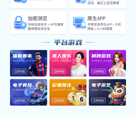
增强他们在联赛中的竞争力。
此外，此次交易还包括了一些附加条款，例如，如果
球员在租赁期间表现优异，双方可以商议提前买断。
这种灵活性使得双方都能从中获益，为之后可能发生
的变化留出了余地。
2、买断条款的设定
买断条款是本次交易中另一个备受关注的话题。这一
条款不仅关乎到转会费用，还涉及到球员未来的发展
方向。如果该名球员能够在萨拉戈萨取得良好的表
现，那么罗马和萨拉戈萨之间就会启动买断程序。
据悉，该买断条款与欧冠资格和出场次数挂钩。这意
味着，如果球队能够成功获得欧冠资格并且该名球员