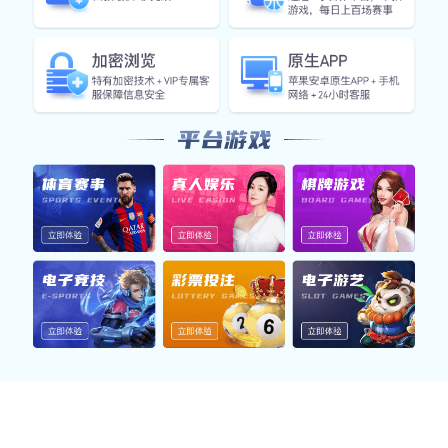
更值得一提的是，梅西在传球和射门上的精准度同样
出色。他不仅能够迅速做出判断，还能把球送到队友
最理想的位置。有不少队友回忆道，只要把球传给
他，就会期待着精彩进攻的发生，这是对他技术能力
最好的证明。
2、敏锐的比赛意识
除了卓越的个人技艺，梅西在比赛中的意识更是让人
赞叹。在青训时期，他就已经具备了超乎寻常的场上
视野和战术理解力。很多老队友表示，观看他的比赛
仿佛是在欣赏一部精彩绝伦的电影，每一次跑位都充
满意义。
特别是在快速反击时，梅西总能第一时间判断出最有