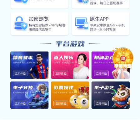
整体性能提升，首次打开速度显著优化。
多维安全矩阵
在三亿体育官网登录平台，每一次数据传输与交互都受
到分层安全机制保护，确保用户操作安全无忧。