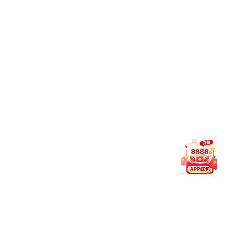
端到端加密
全站部署SSL/TLS协议，实现数据在传输过程中的有效保
护。
隐私隔离机制
用户数据与后台管理隔离存储，提升敏感信息安全等级。
数据分层备份
结合三亿体育(中国)官方网站-登录入口部署逻辑，建立多
地备份体系，降低意外风险。