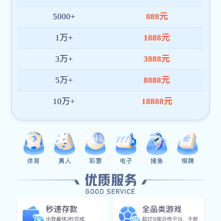
的发展。这些改变不仅体现在球场上的表现，更深刻
影响了整个俱乐部的文化和未来发展方向。
1、增强团队凝聚力
首先，阿莫林通过提高更衣室标准有效地增强了球队
的凝聚力。他注重营造一个开放和包容的环境，使得
每一位球员都能感受到自己的价值。在这样的氛围
中，队员们更愿意分享自己的想法与建议，从而增进
相互理解与信任。
其次，阿莫林采取了一系列团建活动，通过这些活动
让队员们在场外建立联系。这种非正式的交流使得球
员们在比赛中能够更加默契地配合，形成强大的战斗
集体。当球队面对困难时，这种团结精神更加凸显。
最后，在阿莫林的推动下，更衣室内也设立了沟通渠