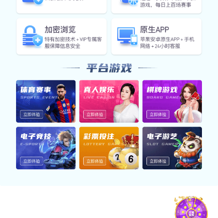
道，让每位成员都能反馈意见。这种开放式沟通不仅
加强了信任，还激励球员们共同努力朝着一个目标前
进，使得整支球队朝气蓬勃，充满斗志。
2、提升训练质量
其次，提高训练质量是阿莫林另一重要举措。他引入
了一套科学化的训练体系，让球队在战术、技术及体
能等方面都有所突破。通过数据分析和现代科技手
段，他帮助教练组制定出针对性的训练计划，使得每
位球员都能充分发挥其潜力。
同时，在训练过程中，阿莫林强调细节的重要性。他
要求教练组关注每一名球员在训练中的表现，并及时
给予反馈，以便于他们不断改进。这样的高标准要求