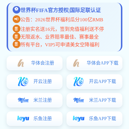
首页
/
体育热点
/ 正文