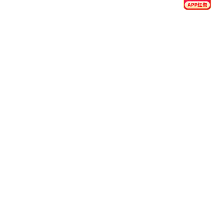
在推动行业标准提升的同时，三亿体育(中国)官方网站-登录
入口积极拓展创新边界，以高效响应用户需求为目标，逐步
形成独有的技术优势与服务口碑。
用户至
倾听用户声音，从细节中优化每一次访问体
上：
验。
科技驱
以智能系统支撑平台运行，提升数据响应速度
动：
与准确度。
责任引
坚守合规运营标准，构建值得信赖的体育信息
领：
环境。