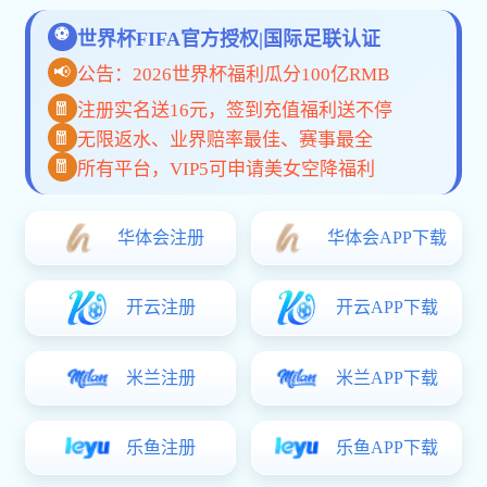
三亿体育官网登录公司简介