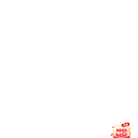
我们的品牌使命
作为综合性的三亿体育官网登录平台，我们始终以科技驱
动、服务导向为核心，力求打造一个安全、稳定、可信赖的
体育数据与直播生态。