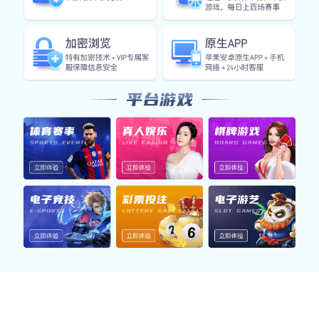
智能引擎实时数据快照
利用三亿体育官网登录构建的智能分析系统，实时捕捉各项
运行数据，提升平台的响应效率与数据稳定性。
响应速度
0.18s
平均页面加载
AI推荐准确率