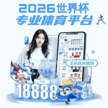
立即注册
三亿体育官网登录
官网
· 权威体育数据平台
三亿体育官网登录 OFFICIAL WEBSITE
自2022年创立以来，
三亿体育官网登录
致力于为用户
提供包括NBA、英超、欧洲杯、LPL在内的热门赛事直
播与数据服务，广受用户信赖。
立即下载三亿体育官网登录APP