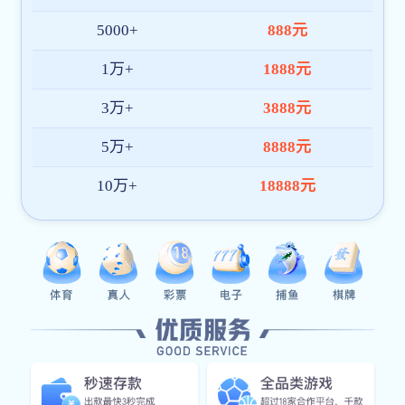
持续优化产品架构与内容体验，致力于成为全球领先的三亿
体育(中国)官方网站-登录入口平台。