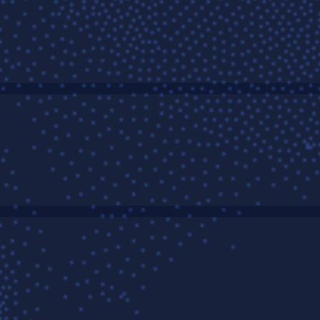
三亿体育官网登录公司简介
市场的综合体育赛事直播与数据服务平台，专注于为体育迷
终端同步
等核心功能，为用户提供一站式的三亿体育(中国)官
构稳定高效，全面适配 APP、PC 和移动网页端。在东南
获得便捷、可靠的服务体验。
有超
100 万+
注册用户，服务网络覆盖十余国家与地区，日