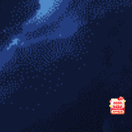
障数据在三亿体育(中国)官方网站-登录入口体系中传输
。
配日志溯源功能，协助事后安全验证与应急响应。
时分析处理，防止可疑操作对平台正常秩序造成干