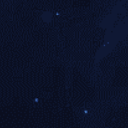
v6.1.3 · 发布于 2025年6月
v6.0.0 · 发布于 2025年3月