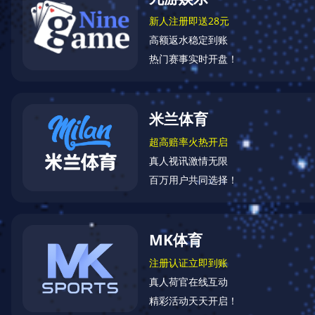
立即下载三亿体育官网登录APP
三亿体育官网登录
是一家面向全球
整合
高清赛事直播、数据分析、多
平台通过多项国际安全认证，系统架
术与客服团队，确保每位用户都能
截至目前，三亿体育官网登录 已拥