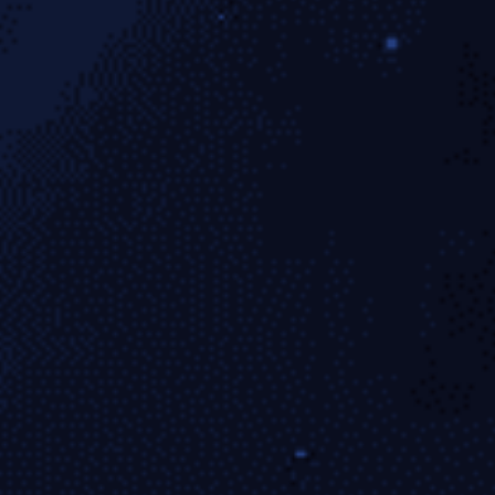
我们的品牌
作为综合性的三亿体育官网登
心，力求打造一个安全、稳定
在推动行业标准提升的同时，三