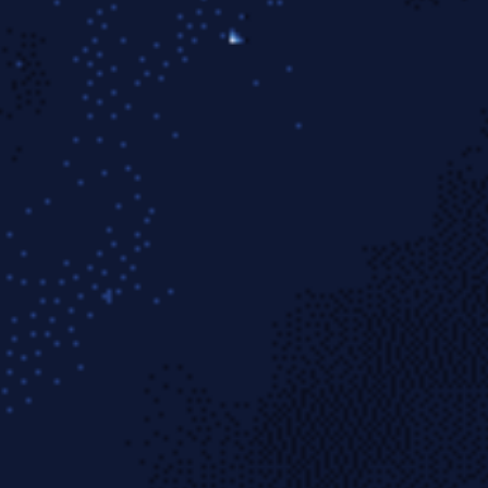
应效率与数据稳定性。