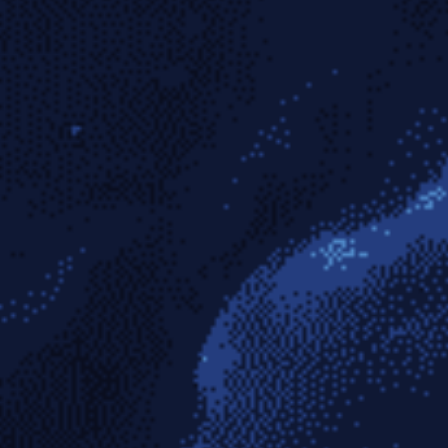
通信加密协议
全站部署TLS协议，保
过程的完整性与保密性
行为审计机制
记录关键行为轨迹，搭
实时异常拦截
系统对异常请求进行即
扰。
版本更新记录