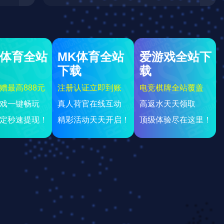
于成为全球领先的三亿体育(中国)官