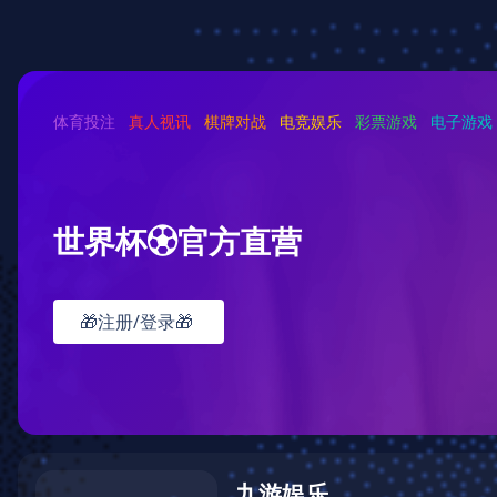
立即注册
三亿体育官网登录
官
育数据平台
三亿体育官网登录 OFFICIAL WEBSITE
自2022年创立以来，
三亿体育官网登录
致力于为
洲杯、LPL在内的热门赛事直播与数据服务，广