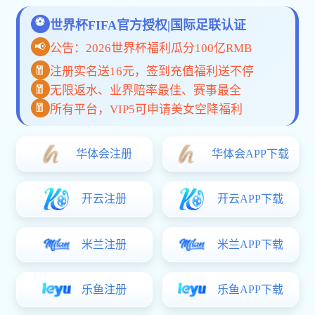
三亿体育官网登录公司简介