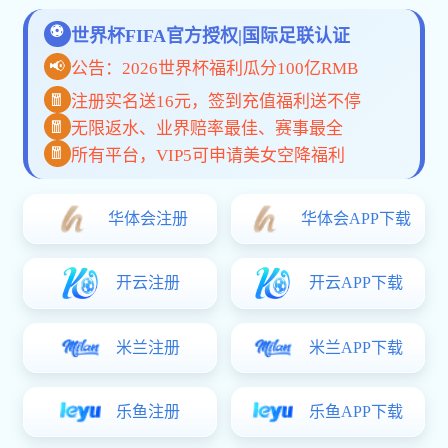
三亿体育官网登录公司简介