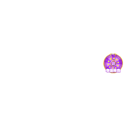
版本更新记录
点击查看每次更新的重点改动，三亿体育官网登录将持续优
化用户体验。
v6.3.0 · 发布于 2025年10月
新增跨设备同步机制，收藏与偏好可随账号迁移。
推荐系统升级，结合用户习惯提供个性化赛事推荐。
新增教学视频栏目，涵盖常见赛制与操作流程，适合
三亿体育(中国)官方网站-登录入口用户快速上手。