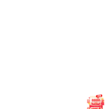
我们的品牌使命
作为综合性的三亿体育官网登录平台，我们始终以科技驱
动、服务导向为核心，力求打造一个安全、稳定、可信赖的
体育数据与直播生态。