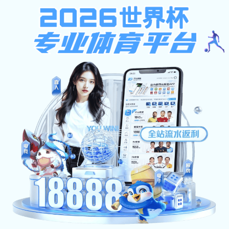
立即注册
三亿体育官网登录
官网
· 权威体育数据平台
三亿体育官网登录 OFFICIAL WEBSITE
自2022年创立以来，
三亿体育官网登录
致力于为用户
提供包括NBA、英超、欧洲杯、LPL在内的热门赛事直
播与数据服务，广受用户信赖。
立即下载三亿体育官网登录APP