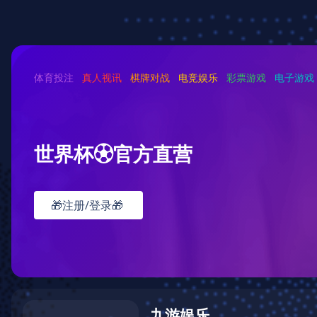
立即注册
三亿体育官网登录
官
育数据平台
三亿体育官网登录 OFFICIAL WEBSITE
自2022年创立以来，
三亿体育官网登录
致力于为
洲杯、LPL在内的热门赛事直播与数据服务，广