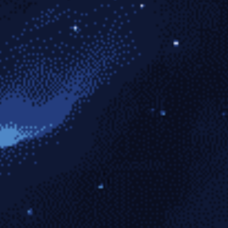
点击
v6.3.0 · 发布于 2025年10月
新增跨设备同步机制，收藏与偏好可随账号迁
推荐系统升级，结合用户习惯提供个性化赛事
新增教学视频栏目，涵盖常见赛制与操作流程，
修复部分小屏机型按钮显示异常问题。
v6.2.0 · 发布于 2025年8月