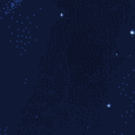
智能引擎实时数据快照
录构建的智能分析系统，实时捕捉各项运行数据，提升平台的响