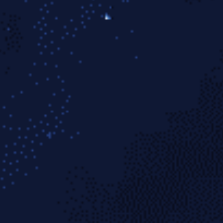
应效率与数据稳定性。