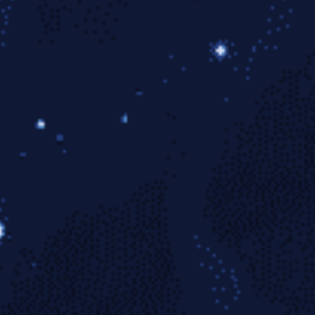
AI推荐准确率
稳定上传速率
92.6%
98%
赛事个性推荐
用户数据反馈
安全流程层
访问身份控制
采用IP定位、设备识
道防线。