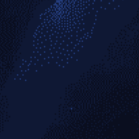
查看每次更新的重点改动，三亿体育官网登录将持续优化用户体
移。
推荐。
适合三亿体育(中国)官方网站-登录入口用户快速上手。