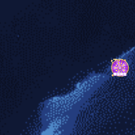
风控识别成功率
99.2%
欺诈行为识别
级
别与权限隔离，为三亿体育官网登录平台用户建立第一