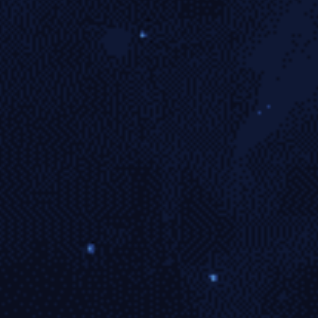
v6.1.3 · 发布于 2025年6月
v6.0.0 · 发布于 2025年3月