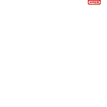
在推动行业标准提升的同时，三亿体育(中国)官方网站-登录
入口积极拓展创新边界，以高效响应用户需求为目标，逐步
形成独有的技术优势与服务口碑。
用户至
倾听用户声音，从细节中优化每一次访问体
上：
验。
科技驱
以智能系统支撑平台运行，提升数据响应速度
动：
与准确度。
责任引
坚守合规运营标准，构建值得信赖的体育信息
领：
环境。