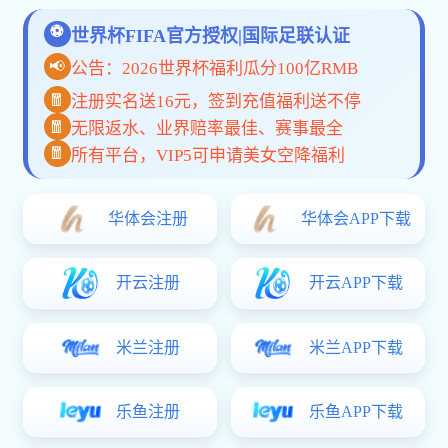
三亿体育官网登录公司简介