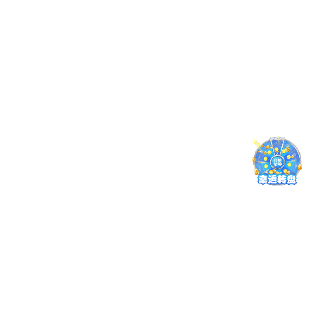
版本更新记录
点击查看每次更新的重点改动，三亿体育官网登录将持续优
化用户体验。
v6.3.0 · 发布于 2025年10月
新增跨设备同步机制，收藏与偏好可随账号迁移。
推荐系统升级，结合用户习惯提供个性化赛事推荐。
新增教学视频栏目，涵盖常见赛制与操作流程，适合
三亿体育(中国)官方网站-登录入口用户快速上手。