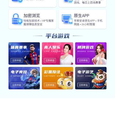
智能引擎实时数据快照
利用三亿体育官网登录构建的智能分析系统，实时捕捉各项
运行数据，提升平台的响应效率与数据稳定性。
响应速度
0.18s
平均页面加载
AI推荐准确率