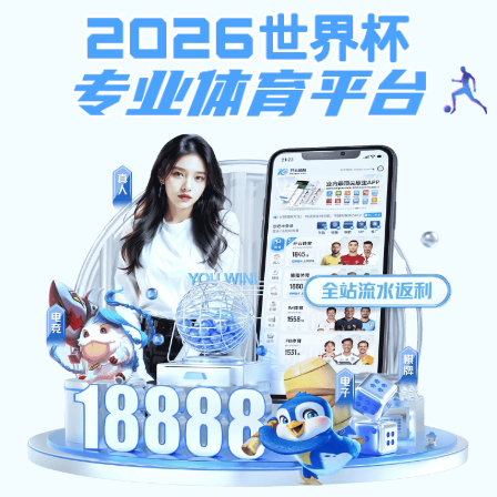
立即注册
三亿体育官网登录
官网
· 权威体育数据平台
三亿体育官网登录 OFFICIAL WEBSITE
自2022年创立以来，
三亿体育官网登录
致力于为用户
提供包括NBA、英超、欧洲杯、LPL在内的热门赛事直
播与数据服务，广受用户信赖。
立即下载三亿体育官网登录APP