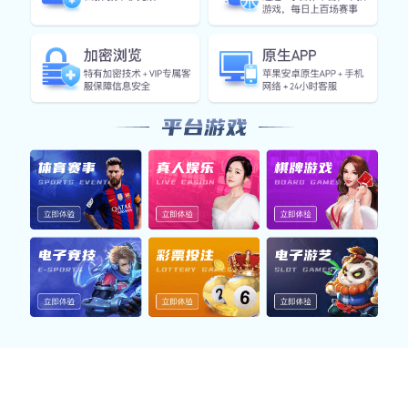
智能引擎实时数据快照
利用三亿体育官网登录构建的智能分析系统，实时捕捉各项
运行数据，提升平台的响应效率与数据稳定性。
响应速度
0.18s
平均页面加载
AI推荐准确率