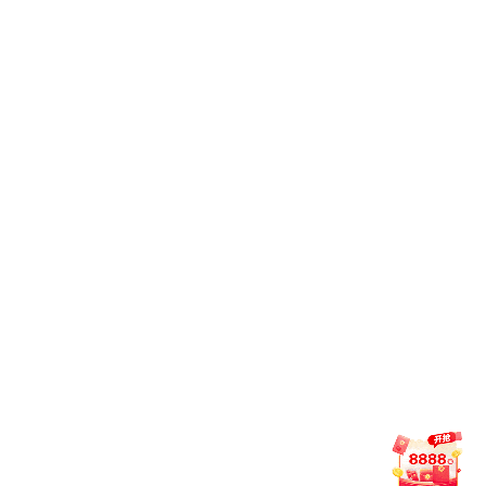
我们的品牌使命
作为综合性的三亿体育官网登录平台，我们始终以科技驱
动、服务导向为核心，力求打造一个安全、稳定、可信赖的
体育数据与直播生态。