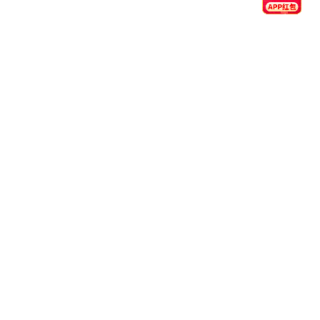
在推动行业标准提升的同时，三亿体育(中国)官方网站-登录
入口积极拓展创新边界，以高效响应用户需求为目标，逐步
形成独有的技术优势与服务口碑。
用户至
倾听用户声音，从细节中优化每一次访问体
上：
验。
科技驱
以智能系统支撑平台运行，提升数据响应速度
动：
与准确度。
责任引
坚守合规运营标准，构建值得信赖的体育信息
领：
环境。