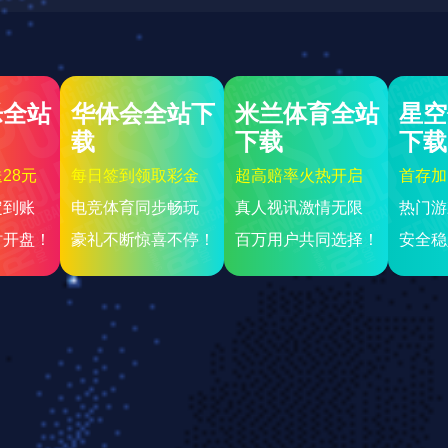
上、安全高效
”的理念，持续优化产品架构与内容体验，致力