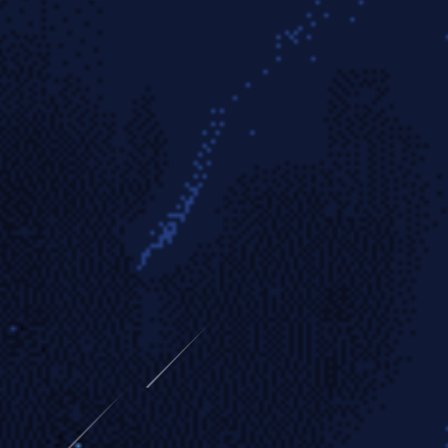
利用三亿体育官网登