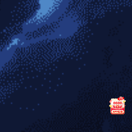
障数据在三亿体育(中国)官方网站-登录入口体系中传输
。
配日志溯源功能，协助事后安全验证与应急响应。
时分析处理，防止可疑操作对平台正常秩序造成干