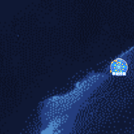
风控识别成功率
99.2%
欺诈行为识别
级
别与权限隔离，为三亿体育官网登录平台用户建立第一