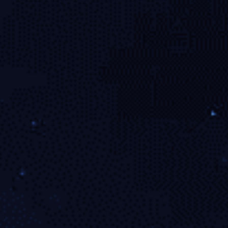
使命
录平台，我们始终以科技驱动、服务导向为核
、可信赖的体育数据与直播生态。
亿体育(中国)官方网站-登录入口积极拓展创新