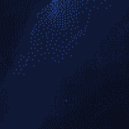
查看每次更新的重点改动，三亿体育官网登录将持续优化用户体
移。
推荐。
适合三亿体育(中国)官方网站-登录入口用户快速上手。