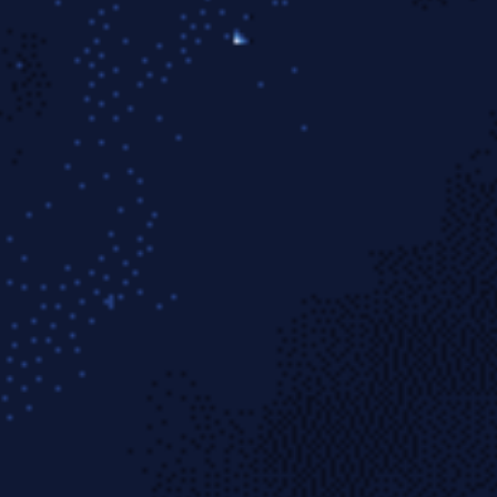
应效率与数据稳定性。