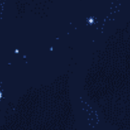
AI推荐准确率
稳定上传速率
92.6%
98%
赛事个性推荐
用户数据反馈
安全流程层
访问身份控制
采用IP定位、设备识
道防线。