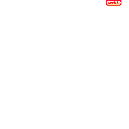
在推动行业标准提升的同时，三亿体育(中国)官方网站-登录
入口积极拓展创新边界，以高效响应用户需求为目标，逐步
形成独有的技术优势与服务口碑。
用户至
倾听用户声音，从细节中优化每一次访问体
上：
验。
科技驱
以智能系统支撑平台运行，提升数据响应速度
动：
与准确度。
责任引
坚守合规运营标准，构建值得信赖的体育信息
领：
环境。