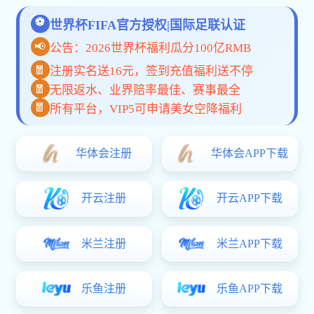
三亿体育官网登录公司简介