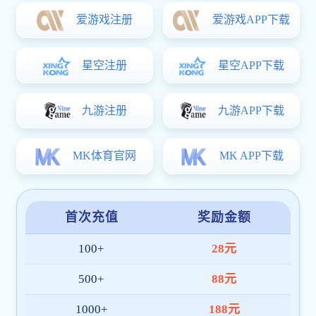
三亿体育官网登录
是一家面向全球市场的综合体育赛事直播
与数据服务平台，专注于为体育迷打造高品质的数字化观赛
体验。我们整合
高清赛事直播、数据分析、多终端同步
等核
心功能，为用户提供一站式的三亿体育(中国)官方网站-登录
入口服务。
平台通过多项国际安全认证，系统架构稳定高效，全面适配
APP、PC 和移动网页端。在东南亚、中东、欧洲等区域建立
了本地化技术与客服团队，确保每位用户都能获得便捷、可
靠的服务体验。
截至目前，三亿体育官网登录 已拥有超
100 万+
注册用户，
服务网络覆盖十余国家与地区，日均访问量持续增长，深受
广大体育爱好者喜爱。
我们将继续秉持“
技术创新、用户至上、安全高效
”的理念，