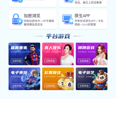
智能引擎实时数据快照
利用三亿体育官网登录构建的智能分析系统，实时捕捉各项
运行数据，提升平台的响应效率与数据稳定性。
响应速度
0.18s
平均页面加载
AI推荐准确率