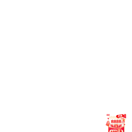
我们的品牌使命
作为综合性的三亿体育官网登录平台，我们始终以科技驱
动、服务导向为核心，力求打造一个安全、稳定、可信赖的
体育数据与直播生态。