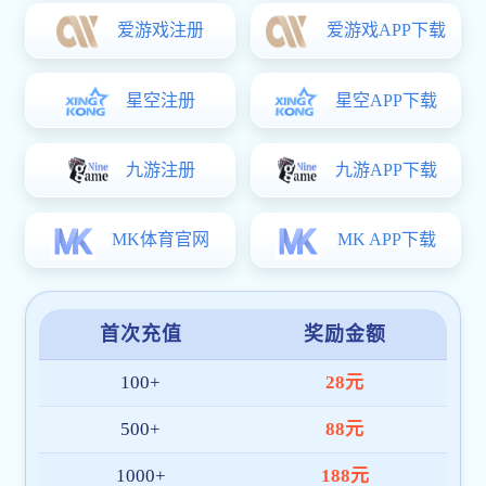
三亿体育官网登录
是一家面向全球市场的综合体育赛事直播
与数据服务平台，专注于为体育迷打造高品质的数字化观赛
体验。我们整合
高清赛事直播、数据分析、多终端同步
等核
心功能，为用户提供一站式的三亿体育(中国)官方网站-登录
入口服务。
平台通过多项国际安全认证，系统架构稳定高效，全面适配
APP、PC 和移动网页端。在东南亚、中东、欧洲等区域建立
了本地化技术与客服团队，确保每位用户都能获得便捷、可
靠的服务体验。
截至目前，三亿体育官网登录 已拥有超
100 万+
注册用户，
服务网络覆盖十余国家与地区，日均访问量持续增长，深受
广大体育爱好者喜爱。
我们将继续秉持“
技术创新、用户至上、安全高效
”的理念，