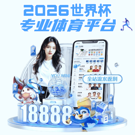
立即注册
三亿体育官网登录
官网
· 权威体育数据平台
三亿体育官网登录 OFFICIAL WEBSITE
自2022年创立以来，
三亿体育官网登录
致力于为用户
提供包括NBA、英超、欧洲杯、LPL在内的热门赛事直
播与数据服务，广受用户信赖。
立即下载三亿体育官网登录APP