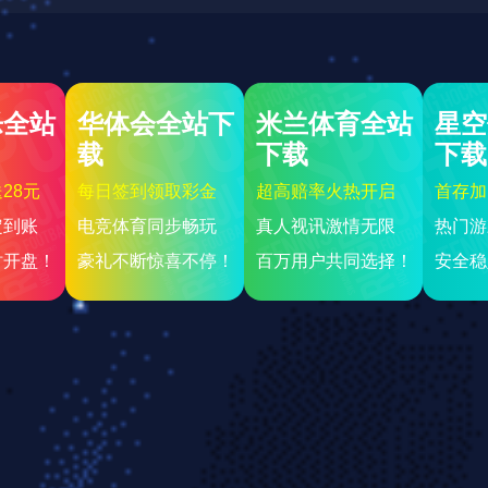
上、安全高效
”的理念，持续优化产品架构与内容体验，致力