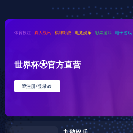
立即注册
三亿体育官网登录
官
育数据平台
三亿体育官网登录 OFFICIAL WEBSITE
自2022年创立以来，
三亿体育官网登录
致力于为
洲杯、LPL在内的热门赛事直播与数据服务，广