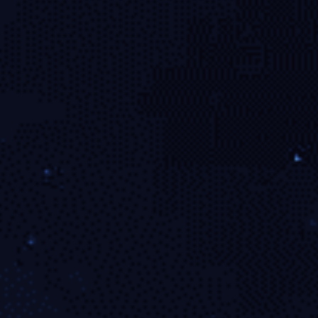
使命
录平台，我们始终以科技驱动、服务导向为核
、可信赖的体育数据与直播生态。
亿体育(中国)官方网站-登录入口积极拓展创新