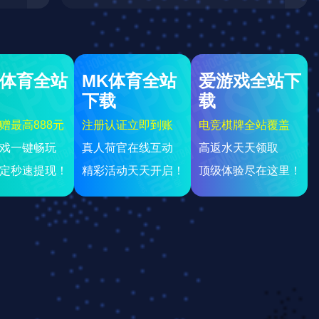
于成为全球领先的三亿体育(中国)官