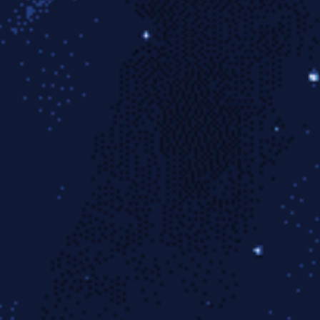
智能引擎实时数据快照
录构建的智能分析系统，实时捕捉各项运行数据，提升平台的响