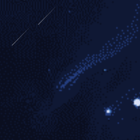
响应速度
0.18s
平均页面加载