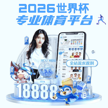
立即注册
三亿体育官网登录
官网
· 权威体育数据平台
三亿体育官网登录 OFFICIAL WEBSITE
自2022年创立以来，
三亿体育官网登录
致力于为用户
提供包括NBA、英超、欧洲杯、LPL在内的热门赛事直
播与数据服务，广受用户信赖。
立即下载三亿体育官网登录APP