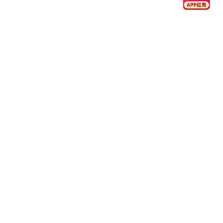
在推动行业标准提升的同时，三亿体育(中国)官方网站-登录
入口积极拓展创新边界，以高效响应用户需求为目标，逐步
形成独有的技术优势与服务口碑。
用户至
倾听用户声音，从细节中优化每一次访问体
上：
验。
科技驱
以智能系统支撑平台运行，提升数据响应速度
动：
与准确度。
责任引
坚守合规运营标准，构建值得信赖的体育信息
领：
环境。