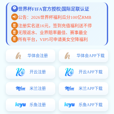
三亿体育官网登录公司简介