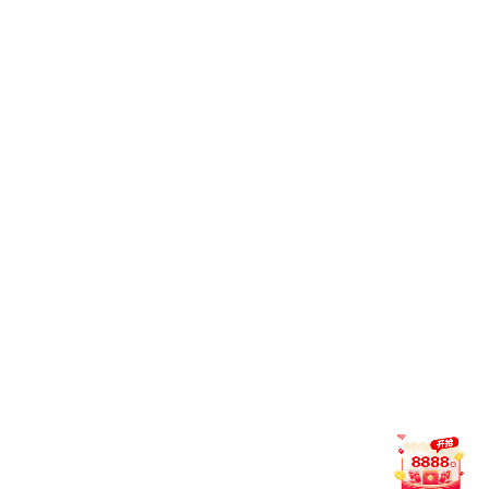
我们的品牌使命
作为综合性的三亿体育官网登录平台，我们始终以科技驱
动、服务导向为核心，力求打造一个安全、稳定、可信赖的
体育数据与直播生态。