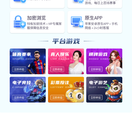
智能引擎实时数据快照
利用三亿体育官网登录构建的智能分析系统，实时捕捉各项
运行数据，提升平台的响应效率与数据稳定性。
响应速度
0.18s
平均页面加载
AI推荐准确率