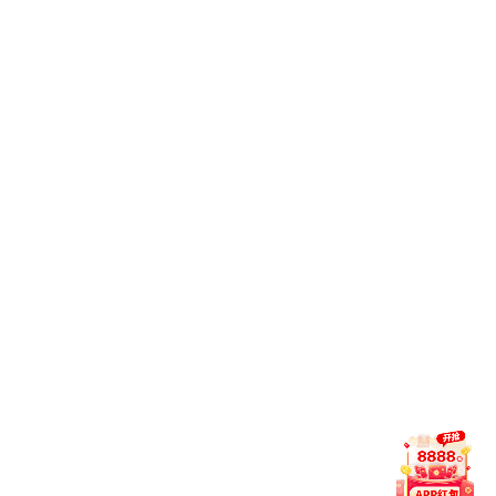
我们的品牌使命
作为综合性的三亿体育官网登录平台，我们始终以科技驱
动、服务导向为核心，力求打造一个安全、稳定、可信赖的
体育数据与直播生态。