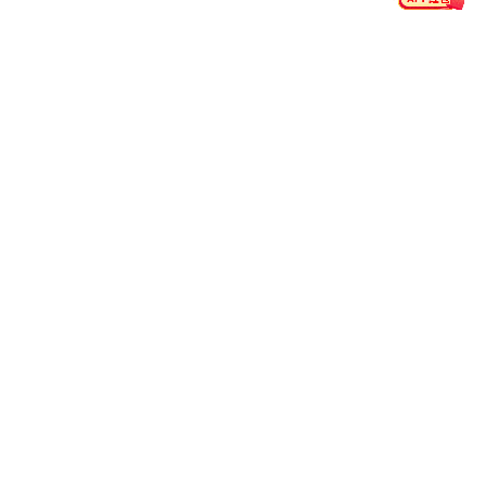
在推动行业标准提升的同时，三亿体育(中国)官方网站-登录
入口积极拓展创新边界，以高效响应用户需求为目标，逐步
形成独有的技术优势与服务口碑。
用户至
倾听用户声音，从细节中优化每一次访问体
上：
验。
科技驱
以智能系统支撑平台运行，提升数据响应速度
动：
与准确度。
责任引
坚守合规运营标准，构建值得信赖的体育信息
领：
环境。