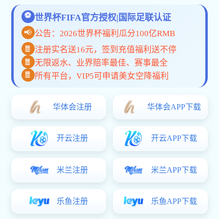
三亿体育官网登录公司简介