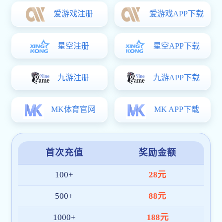
三亿体育官网登录
是一家面向全球市场的综合体育赛事直播
与数据服务平台，专注于为体育迷打造高品质的数字化观赛
体验。我们整合
高清赛事直播、数据分析、多终端同步
等核
心功能，为用户提供一站式的三亿体育(中国)官方网站-登录
入口服务。
平台通过多项国际安全认证，系统架构稳定高效，全面适配
APP、PC 和移动网页端。在东南亚、中东、欧洲等区域建立
了本地化技术与客服团队，确保每位用户都能获得便捷、可
靠的服务体验。
截至目前，三亿体育官网登录 已拥有超
100 万+
注册用户，
服务网络覆盖十余国家与地区，日均访问量持续增长，深受
广大体育爱好者喜爱。
我们将继续秉持“
技术创新、用户至上、安全高效
”的理念，