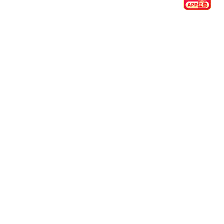
在推动行业标准提升的同时，三亿体育(中国)官方网站-登录
入口积极拓展创新边界，以高效响应用户需求为目标，逐步
形成独有的技术优势与服务口碑。
用户至
倾听用户声音，从细节中优化每一次访问体
上：
验。
科技驱
以智能系统支撑平台运行，提升数据响应速度
动：
与准确度。
责任引
坚守合规运营标准，构建值得信赖的体育信息
领：
环境。