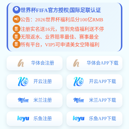
三亿体育官网登录公司简介