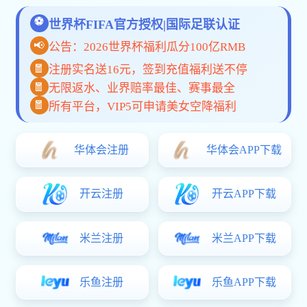
三亿体育官网登录公司简介