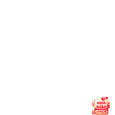
我们的品牌使命
作为综合性的三亿体育官网登录平台，我们始终以科技驱
动、服务导向为核心，力求打造一个安全、稳定、可信赖的
体育数据与直播生态。