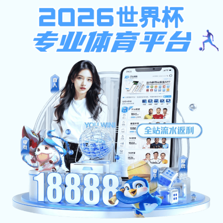
立即注册
三亿体育官网登录
官网
· 权威体育数据平台
三亿体育官网登录 OFFICIAL WEBSITE
自2022年创立以来，
三亿体育官网登录
致力于为用户
提供包括NBA、英超、欧洲杯、LPL在内的热门赛事直
播与数据服务，广受用户信赖。
立即下载三亿体育官网登录APP