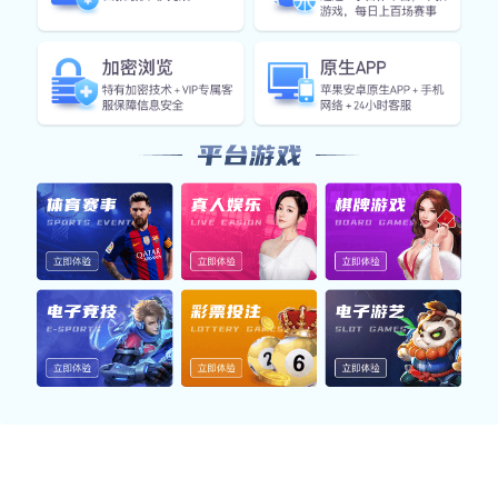
智能引擎实时数据快照
利用三亿体育官网登录构建的智能分析系统，实时捕捉各项
运行数据，提升平台的响应效率与数据稳定性。
响应速度
0.18s
平均页面加载
AI推荐准确率