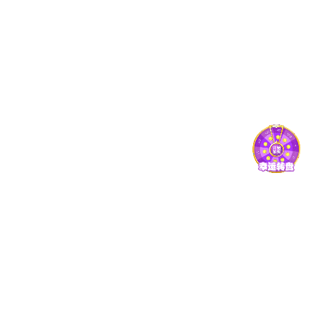
版本更新记录
点击查看每次更新的重点改动，三亿体育官网登录将持续优
化用户体验。
v6.3.0 · 发布于 2025年10月
新增跨设备同步机制，收藏与偏好可随账号迁移。
推荐系统升级，结合用户习惯提供个性化赛事推荐。
新增教学视频栏目，涵盖常见赛制与操作流程，适合
三亿体育(中国)官方网站-登录入口用户快速上手。