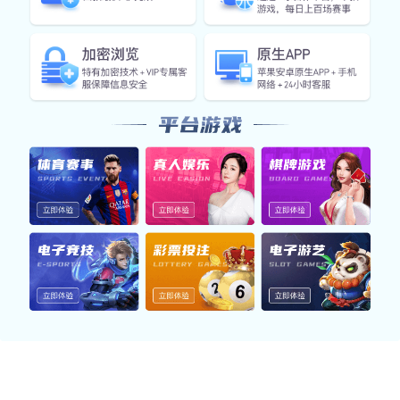
智能引擎实时数据快照
利用三亿体育官网登录构建的智能分析系统，实时捕捉各项
运行数据，提升平台的响应效率与数据稳定性。
响应速度
0.18s
平均页面加载
AI推荐准确率