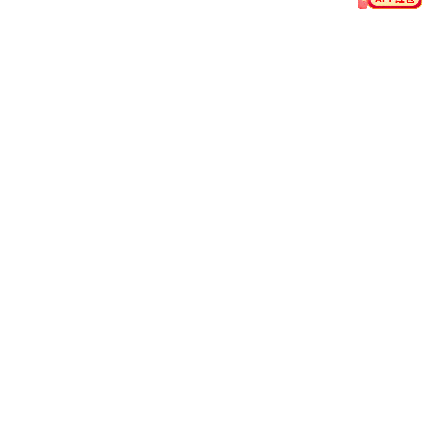
在推动行业标准提升的同时，三亿体育(中国)官方网站-登录
入口积极拓展创新边界，以高效响应用户需求为目标，逐步
形成独有的技术优势与服务口碑。
用户至
倾听用户声音，从细节中优化每一次访问体
上：
验。
科技驱
以智能系统支撑平台运行，提升数据响应速度
动：
与准确度。
责任引
坚守合规运营标准，构建值得信赖的体育信息
领：
环境。