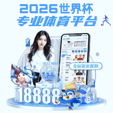
立即注册
三亿体育官网登录
官网
· 权威体育数据平台
三亿体育官网登录 OFFICIAL WEBSITE
自2022年创立以来，
三亿体育官网登录
致力于为用户
提供包括NBA、英超、欧洲杯、LPL在内的热门赛事直
播与数据服务，广受用户信赖。
立即下载三亿体育官网登录APP