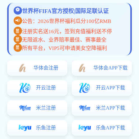
三亿体育官网登录公司简介