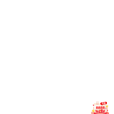
我们的品牌使命
作为综合性的三亿体育官网登录平台，我们始终以科技驱
动、服务导向为核心，力求打造一个安全、稳定、可信赖的
体育数据与直播生态。