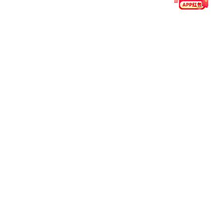
在推动行业标准提升的同时，三亿体育(中国)官方网站-登录
入口积极拓展创新边界，以高效响应用户需求为目标，逐步
形成独有的技术优势与服务口碑。
用户至
倾听用户声音，从细节中优化每一次访问体
上：
验。
科技驱
以智能系统支撑平台运行，提升数据响应速度
动：
与准确度。
责任引
坚守合规运营标准，构建值得信赖的体育信息
领：
环境。