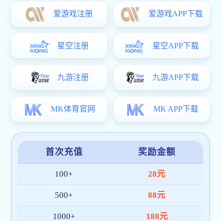
三亿体育官网登录
是一家面向全球市场的综合体育赛事直播
与数据服务平台，专注于为体育迷打造高品质的数字化观赛
体验。我们整合
高清赛事直播、数据分析、多终端同步
等核
心功能，为用户提供一站式的三亿体育(中国)官方网站-登录
入口服务。
平台通过多项国际安全认证，系统架构稳定高效，全面适配
APP、PC 和移动网页端。在东南亚、中东、欧洲等区域建立
了本地化技术与客服团队，确保每位用户都能获得便捷、可
靠的服务体验。
截至目前，三亿体育官网登录 已拥有超
100 万+
注册用户，
服务网络覆盖十余国家与地区，日均访问量持续增长，深受
广大体育爱好者喜爱。
我们将继续秉持“
技术创新、用户至上、安全高效
”的理念，